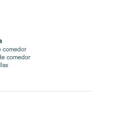
a
e comedor
de comedor
llas