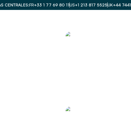
AS CENTRALES
FR
+33 1 77 69 80 11
US
+1 213 817 5525
UK
+44 744