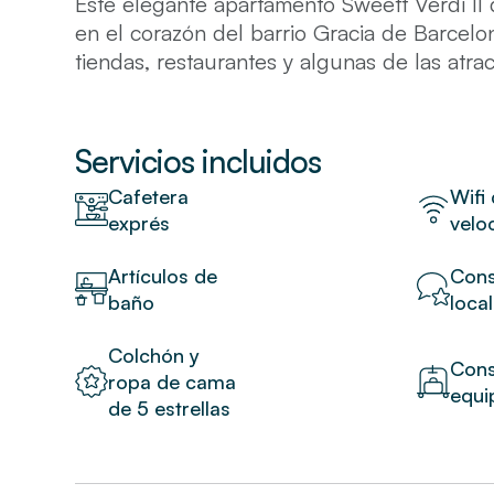
Este elegante apartamento Sweett Verdi II 
en el corazón del barrio Gracia de Barcel
tiendas, restaurantes y algunas de las atr
ciudad. Diseñado cuidadosamente por nuest
para capturar el espíritu de la zona, el a
elegantes y una meticulosa atención al deta
Servicios incluidos
equipada es ideal para preparar comidas, 
Cafetera
Wifi 
garantizan un descanso cómodo y reparado
exprés
velo
Nota especial: Dentro del apartamento enc
Artículos de
Cons
la terraza en la azotea. La lavadora del ap
baño
loca
terraza.
Colchón y
Cons
ropa de cama
equi
de 5 estrellas