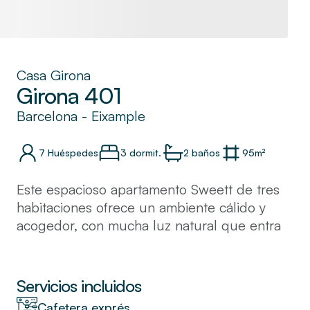
Casa Girona
Girona 401
Barcelona
-
Eixample
7
Huéspedes
3 dormit.
2
baños
95
m²
Este espacioso apartamento Sweett de tres
habitaciones ofrece un ambiente cálido y
acogedor, con mucha luz natural que entra
por la ventana. La cocina está totalmente
equipada y es ideal para cocinar comidas
familiares. Situado en el corazón de
Servicios incluidos
Barcelona, muchos de los monumentos más
Cafetera exprés