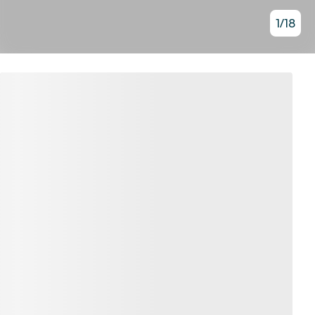
1
/
18