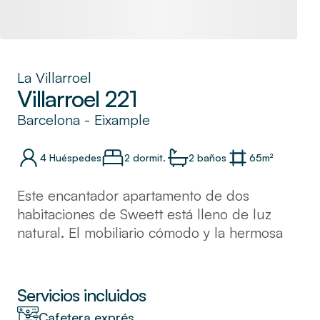
La Villarroel
Villarroel 221
Barcelona
-
Eixample
4
Huéspedes
2 dormit.
2
baños
65
m²
Este encantador apartamento de dos
habitaciones de Sweett está lleno de luz
natural. El mobiliario cómodo y la hermosa
mezcla de colores le dan al lugar un espíritu
acogedor y relajante.
Le encantará preparar una comida española
Servicios incluidos
en su cocina o simplemente probar uno de
Cafetera exprés