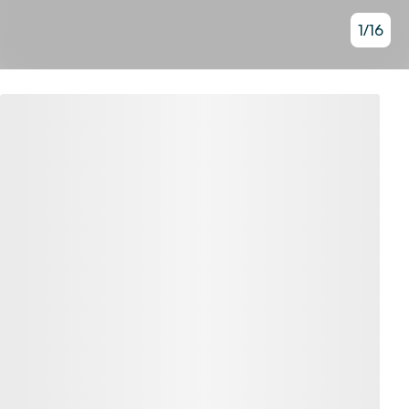
1
/
16