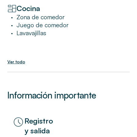
Las comodidades premium incluyen Wi-Fi
Cocina
gratis, televisión por cable, camas y ropa de
cama de hotel, artículos de tocador de lujo y
Zona de comedor
•
una máquina Nespresso.
Juego de comedor
•
Lavavajillas
•
Ver todo
Información importante
Registro
y salida