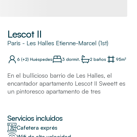
Lescot II
Paris
-
Les Halles Etienne-Marcel (1st)
6
(+2)
Huéspedes
3 dormit.
2
baños
95
m²
En el bullicioso barrio de Les Halles, el
encantador apartamento Lescot II Sweett es
un pintoresco apartamento de tres
dormitorios. Inspirándose en la elegancia
vintage de París, nuestro diseñador de
interiores local ha creado un espacio
Servicios incluidos
encantador y acogedor. El papel tapiz
Cafetera exprés
texturizado le da a este apartamento su
Wifi de alta velocidad