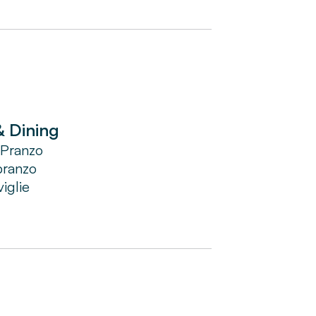
& Dining
 Pranzo
pranzo
iglie