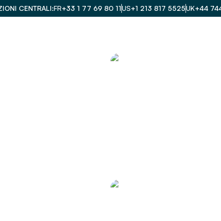
IONI CENTRALI
FR
+33 1 77 69 80 11
US
+1 213 817 5525
UK
+44 74