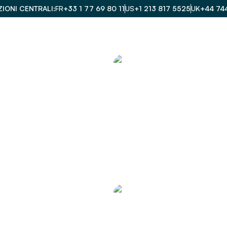
IONI CENTRALI
FR
+33 1 77 69 80 11
US
+1 213 817 5525
UK
+44 74