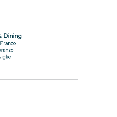
one in corso nelle vicinanze
essere presenti rumori
& Dining
 Pranzo
pranzo
iglie