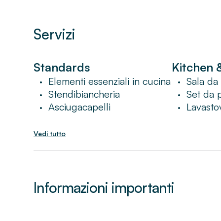
Nota speciale: a causa di lavori di costruzi
dell'edificio, durante il giorno potrebbero 
nell'appartamento.
Servizi
Standards
Kitchen 
Elementi essenziali in cucina
Sala da
•
•
Stendibiancheria
Set da 
•
•
Asciugacapelli
Lavastov
•
•
Vedi tutto
Informazioni importanti