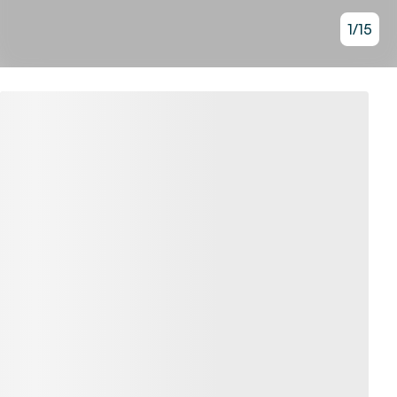
1
/
15