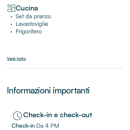
Piazza Del Duomo might come with some
Cucina
noisy moments.
Set da pranzo
•
Lavastoviglie
•
Frigorifero
•
Vedi tutto
Informazioni importanti
Check-in
Da
4 PM