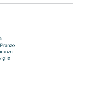
a
 Pranzo
pranzo
iglie