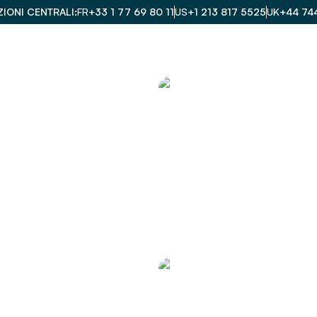
IONI CENTRALI
FR
+33 1 77 69 80 11
US
+1 213 817 5525
UK
+44 74