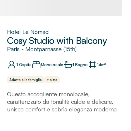
Hotel Le Nomad
Cosy Studio with Balcony
Paris
-
Montparnasse (15th)
1
Ospite
Monolocale
1
Bagno
14
m²
Adatto alle famiglie
+ altre
Questo accogliente monolocale,
caratterizzato da tonalità calde e delicate,
unisce comfort e sobria eleganza moderna
francese. Lo spazio invitante comprende un
comodo letto e un angolo cottura compatto