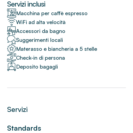
e ben studiato, pensato per un soggiorno
Servizi inclusi
fluido e piacevole. Dettagli curati e una
Macchina per caffè espresso
palette cromatica armoniosa riflettono il
WiFi ad alta velocità
carattere del quindicesimo arrondissement,
Accessori da bagno
creando un’atmosfera parigina calda e
accogliente.
Suggerimenti locali
Materasso e biancheria a 5 stelle
Check-in di persona
Deposito bagagli
Servizi
Standards