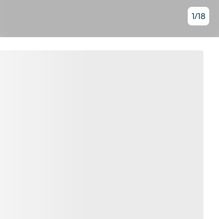
1
/
18