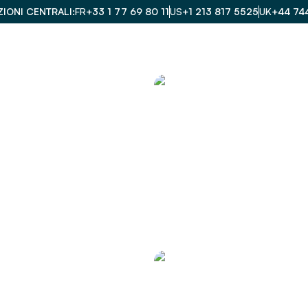
IONI CENTRALI
FR
+33 1 77 69 80 11
US
+1 213 817 5525
UK
+44 74