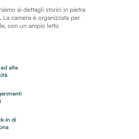
mo ai dettagli storici in pietra
 La camera è organizzata per
le, con un ampio letto
per la vita quotidiana.
olori intensi che riecheggiano lo
atmosfera al tempo stesso
 ad alta
ità
erimenti
i
k-in di
ona