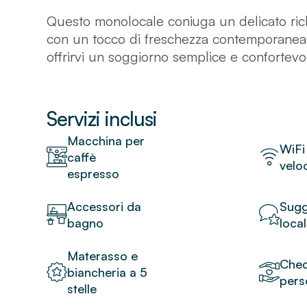
Questo monolocale coniuga un delicato richia
con un tocco di freschezza contemporanea.
offrirvi un soggiorno semplice e confortevo
matrimoniale e un angolo cottura compatto 
L'arredamento presenta accessori curati e c
spirito del XV arrondissement, creando un'
Servizi inclusi
elegante e accogliente.
Macchina per
WiFi
caffè
veloc
espresso
Accessori da
Sugg
bagno
local
Materasso e
Chec
biancheria a 5
pers
stelle