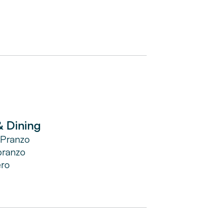
& Dining
 Pranzo
pranzo
ero