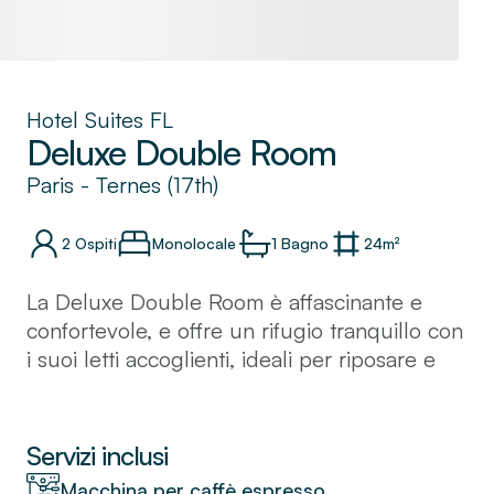
Hotel Suites FL
Deluxe Double Room
Paris
-
Ternes (17th)
2
Ospiti
Monolocale
1
Bagno
24
m²
La Deluxe Double Room è affascinante e
confortevole, e offre un rifugio tranquillo con
i suoi letti accoglienti, ideali per riposare e
rilassarsi durante il tuo viaggio in città.
Accessori attentamente selezionati e colori
alla moda riflettono l'eleganza parigina,
Servizi inclusi
circondandoti con l'atmosfera sofisticata della
Macchina per caffè espresso