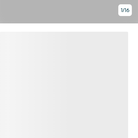
1
/
16