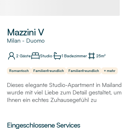
Mazzini V
Milan
-
Duomo
2
Gäste
Studio
1
Badezimmer
25
m²
Romantisch
Familienfreundlich
Familienfreundlich
+ mehr
Dieses elegante Studio-Apartment in Mailand
wurde mit viel Liebe zum Detail gestaltet, um
Ihnen ein echtes Zuhausegefühl zu
vermitteln. Entworfen von einem lokalen
Talent, vereint es auf harmonische Weise
Komfort mit modernem Design und schafft so
Eingeschlossene Services