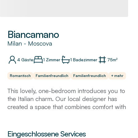
Biancamano
Milan
-
Moscova
4
Gäste
1 Zimmer
1
Badezimmer
75
m²
Romantisch
Familienfreundlich
Familienfreundlich
+ mehr
This lovely, one-bedroom introduces you to
the Italian charm. Our local designer has
created a space that combines comfort with
a touch of modernity. The balcony will be the
ideal place to enjoy a true tiramisu.
Located in the Moscova neighbourhood you
Eingeschlossene Services