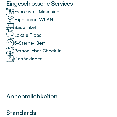
durchdachte Küchenzeile, die für einen
Eingeschlossene Services
reibungslosen Aufenthalt sorgt. Sorgfältig
Espresso - Maschine
ausgewählte Details und eine harmonische
Highspeed-WLAN
Farbpalette spiegeln den Charakter des
Badartikel
fünfzehnten Arrondissements wider und
schaffen eine warme, einladende Pariser
Lokale Tipps
Atmosphäre.
5-Sterne- Bett
Persönlicher Check-In
Gepäcklager
Annehmlichkeiten
Standards