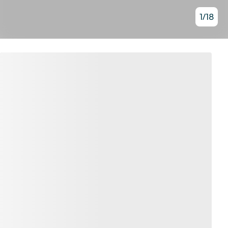
1
/
18