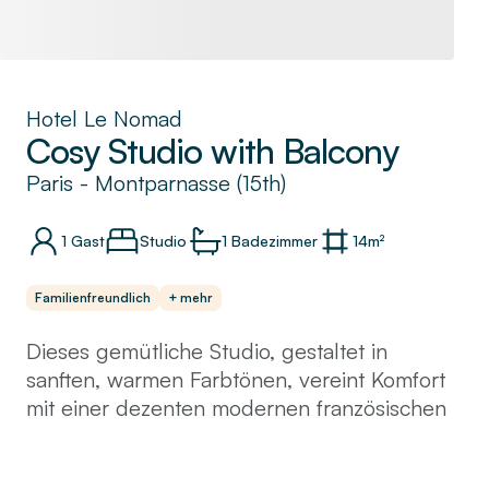
Hotel Le Nomad
Cosy Studio with Balcony
Paris
-
Montparnasse (15th)
1
Gast
Studio
1
Badezimmer
14
m²
Familienfreundlich
+ mehr
Dieses gemütliche Studio, gestaltet in
sanften, warmen Farbtönen, vereint Komfort
mit einer dezenten modernen französischen
Eleganz. Der einladende Raum verfügt über
ein bequemes Bett und eine kompakte, gut