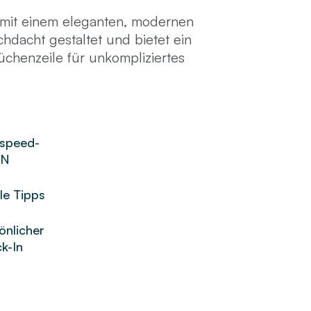
ls mit einem eleganten, modernen
hdacht gestaltet und bietet ein
chenzeile für unkompliziertes
harmonische Farbpalette spiegeln
der und schaffen einen ruhigen
speed-
AN
le Tipps
önlicher
k-In