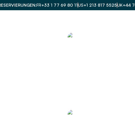
RESERVIERUNGEN
FR
+33 1 77 69 80 11
US
+1 213 817 5525
UK
+44 7