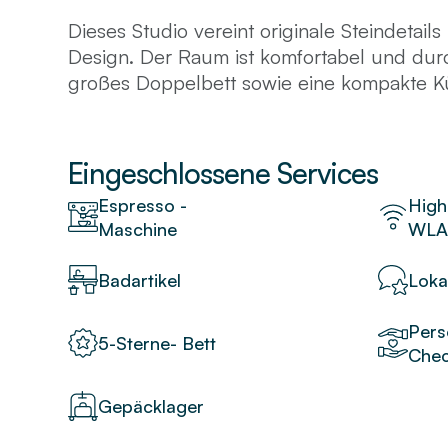
Dieses Studio vereint originale Steindetai
Design. Der Raum ist komfortabel und durc
großes Doppelbett sowie eine kompakte Kü
Wohnen. Raffinierte Einrichtung und eine 
den Charakter des 15. Arrondissements wi
und einladenden Pariser Rückzugsort.
Eingeschlossene Services
Espresso -
High
Maschine
WL
Badartikel
Loka
Pers
5-Sterne- Bett
Chec
Gepäcklager