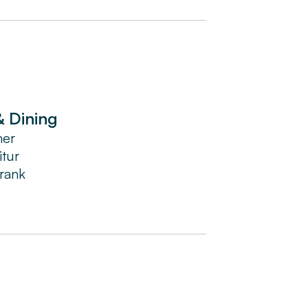
& Dining
mer
itur
rank