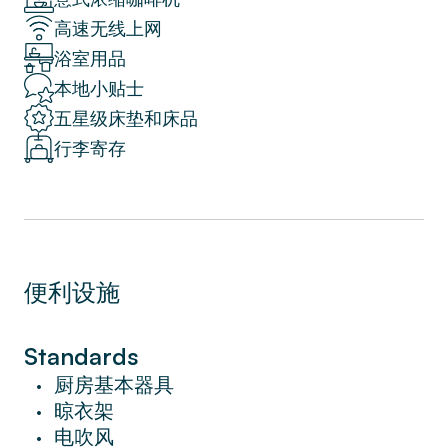
位於胡安米羅公園正對面，您可以充分沉浸在
高速无线上网
當地的自然和文化中。 這座寬敞的公園以其
浴室用品
令人愉悅的漫步和非凡的雕塑而聞名。 此
外，您還會發現許多當地餐廳和咖啡館。
本地小贴士
飯店位於市中心，您可以欣賞當地的建築，並
五星级床垫和床品
輕鬆漫步至宏偉的西班牙廣場 (Plaça
行李寄存
d'Espanya)。
高級設施包括免費無線網路、有線電視、高級
盥洗用品、飯店床和床單。
便利设施
這間高檔度假公寓是遊覽當地景點一整天後放
鬆身心的理想場所。時尚的 Aragon Park
Miró 203 Sweett 兩房公寓誠摯邀請您像真正
Standards
的當地人一樣住在巴塞隆納。
厨房基本器具
•
我們的室內設計師精心裝飾了這個地方，並為
晾衣架
•
其賦予了清新的現代外觀。 廚房設備齊全，
电吹风
•