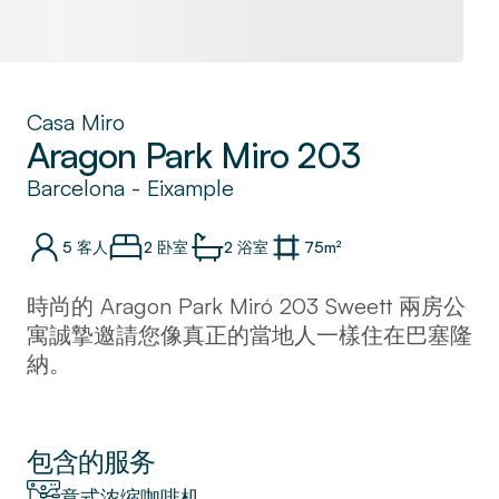
Casa Miro
Aragon Park Miro 203
Barcelona
-
Eixample
5
客人
2 卧室
2
浴室
75
m²
時尚的 Aragon Park Miró 203 Sweett 兩房公
寓誠摯邀請您像真正的當地人一樣住在巴塞隆
納。
我們的室內設計師精心裝飾了這個地方，並為
其賦予了清新的現代外觀。 廚房設備齊全，
非常適合家庭烹飪。
包含的服务
意式浓缩咖啡机