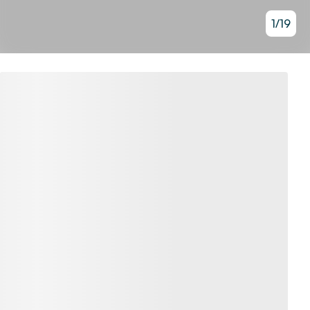
1
/
19