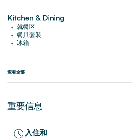
非常適合家庭烹飪。
位於胡安米羅公園正對面，您可以充分沉浸在
Kitchen & Dining
當地的自然和文化中。 這座寬敞的公園以其
就餐区
•
令人愉悅的漫步和非凡的雕塑而聞名。 此
餐具套装
•
外，您還會發現許多當地餐廳和咖啡館。
冰箱
•
飯店位於市中心，您可以欣賞當地的建築，並
輕鬆漫步至宏偉的西班牙廣場 (Plaça
d'Espanya)。
查看全部
高級設施包括免費無線網路、有線電視、高級
盥洗用品、飯店床和床單。
重要信息
這間高檔度假公寓是遊覽當地景點一整天後放
鬆身心的理想場所。
入住和