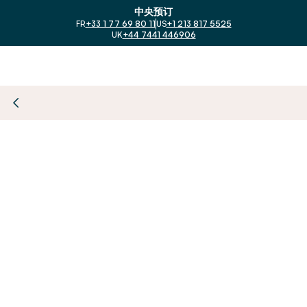
中央预订
FR
+33 1 77 69 80 11
US
+1 213 817 5525
UK
+44 7441 446906
与我们合作