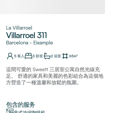
La Villarroel
Villarroel 311
Barcelona
-
Eixample
5
客人
3 卧室
2
浴室
65
m²
這間可愛的 Sweett 三居室公寓自然光線充
足。 舒適的家具和美麗的色彩組合為這個地
方營造了一種溫馨和放鬆的氛圍。
您會喜歡在自己的廚房裡做一頓西班牙大餐，
或者只是嘗試在附近的眾多餐廳中選擇一家。
公寓位於市中心，距離該市許多最美麗的地標
包含的服务
僅有幾分鐘的步行路程。
意式浓缩咖啡机