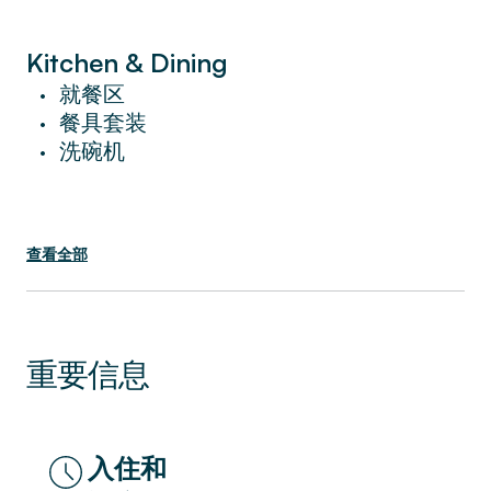
您會喜歡在自己的廚房裡做一頓西班牙大餐，
或者只是嘗試在附近的眾多餐廳中選擇一家。
公寓位於市中心，距離該市許多最美麗的地標
Kitchen & Dining
僅有幾分鐘的步行路程。
就餐区
•
餐具套装
•
在步行距離內，您會發現拉斯阿里納斯和胡安
洗碗机
•
米羅公園。 您一定會喜歡該地區的 La
Villarroel 劇院和 Eixample 劇院。
查看全部
高級設施包括免費無線網絡、有線電視、高檔
洗浴用品、酒店床和床單。
預訂後不要忘記下載 Sweett 應用程序，您可
以在其中訂購個性化服務、在住宿期間隨時與
重要信息
當地 Sweett 代表聊天、獲取內幕消息以及讓
您的下一次旅行順暢所需的任何其他內容。
在 Sweett，我們致力於在賓至如歸的地方提
供酒店的所有服務和優惠。
入住和