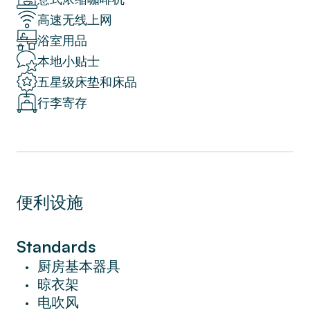
高速无线上网
在步行距離內，您會發現拉斯阿里納斯和胡安
浴室用品
米羅公園。 您一定會喜歡該地區的 La
Villarroel 劇院和 Eixample 劇院。
本地小贴士
五星级床垫和床品
高級設施包括免費無線網絡、有線電視、高檔
行李寄存
洗浴用品、酒店床和床單。
預訂後不要忘記下載 Sweett 應用程序，您可
以在其中訂購個性化服務、在住宿期間隨時與
當地 Sweett 代表聊天、獲取內幕消息以及讓
您的下一次旅行順暢所需的任何其他內容。
便利设施
在 Sweett，我們致力於在賓至如歸的地方提
供酒店的所有服務和優惠。
Standards
這間可愛的 Sweett 三居室公寓自然光線充
厨房基本器具
•
足。 舒適的家具和美麗的色彩組合為這個地
晾衣架
•
方營造了一種溫馨和放鬆的氛圍。
电吹风
•