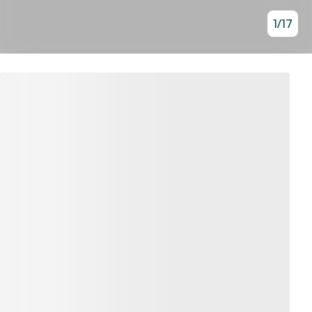
1
/
17