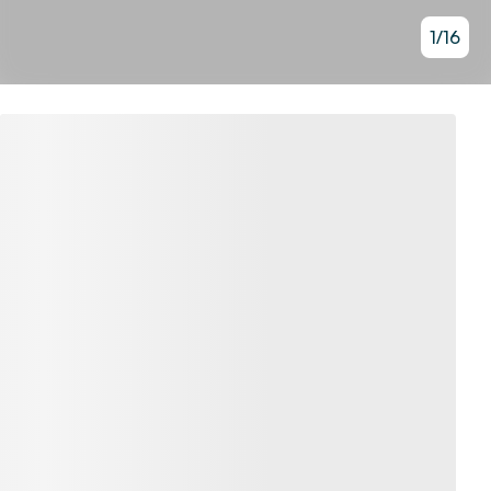
1
/
16