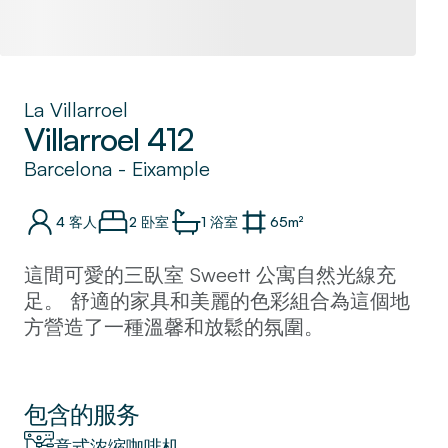
La Villarroel
Villarroel 412
Barcelona
-
Eixample
4
客人
2 卧室
1
浴室
65
m²
這間可愛的三臥室 Sweett 公寓自然光線充
足。 舒適的家具和美麗的色彩組合為這個地
方營造了一種溫馨和放鬆的氛圍。
您會喜歡在自己的廚房裡做一頓西班牙大餐，
或者只是嘗試在附近的眾多餐廳中選擇一家。
公寓位於市中心，距離該市許多最美麗的地標
包含的服务
僅有幾分鐘的步行路程。
意式浓缩咖啡机