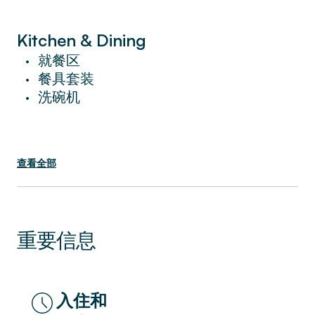
您會喜歡在自己的廚房裡做一頓西班牙大餐，
或者只是嘗試在附近的眾多餐廳中選擇一家。
公寓位於市中心，距離該市許多最美麗的地標
Kitchen & Dining
僅有幾分鐘的步行路程。
就餐区
•
餐具套装
•
在步行距離內，您會發現拉斯阿里納斯和胡安
洗碗机
•
米羅公園。 您一定會喜歡該地區的 La
Villarroel 劇院和 Eixample 劇院。
查看全部
高級設施包括免費無線網絡、有線電視、高檔
洗浴用品、酒店床和床單。
預訂後不要忘記下載 Sweett 應用程序，您可
以在其中訂購個性化服務、在住宿期間隨時與
重要信息
當地 Sweett 代表聊天、獲取內幕消息以及讓
您的下一次旅行順暢所需的任何其他內容。
在 Sweett，我們致力於在賓至如歸的地方提
供酒店的所有服務和優惠。
入住和