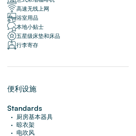
高速无线上网
在步行距離內，您會發現拉斯阿里納斯和胡安
浴室用品
米羅公園。 您一定會喜歡該地區的 La
Villarroel 劇院和 Eixample 劇院。
本地小贴士
五星级床垫和床品
高級設施包括免費無線網絡、有線電視、高檔
行李寄存
洗浴用品、酒店床和床單。
預訂後不要忘記下載 Sweett 應用程序，您可
以在其中訂購個性化服務、在住宿期間隨時與
當地 Sweett 代表聊天、獲取內幕消息以及讓
您的下一次旅行順暢所需的任何其他內容。
便利设施
在 Sweett，我們致力於在賓至如歸的地方提
供酒店的所有服務和優惠。
Standards
這間可愛的三臥室 Sweett 公寓自然光線充
厨房基本器具
•
足。 舒適的家具和美麗的色彩組合為這個地
晾衣架
•
方營造了一種溫馨和放鬆的氛圍。
电吹风
•