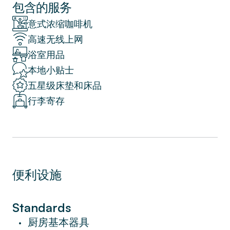
步之遥，拥有当地工匠，时髦餐厅，古色古香
包含的服务
的咖啡馆和酒吧。地铁带您前往城市各处，包
意式浓缩咖啡机
括前往圣家堂（La Sagrada Familia）（15分
高速无线上网
钟），在那里您可以找到许多巴塞罗那最着名
浴室用品
的博物馆，大教堂和艺术画廊。这是一个可爱
的步行到海事博物馆，奎尔宫和魔术喷泉。
本地小贴士
Rocafort地铁站距离酒店有4分钟步行路程，
五星级床垫和床品
巴士站就位于拐角处。
行李寄存
柔和的奶油色和奶油色米色配色为这个高档空
间带来温馨魅力。我们的当地室内设计师使用
天鹅绒椅子，当地艺术品和古董柜，精心营造
了一个温暖的环境，反映了周边地区的氛围。
便利设施
游客还会喜欢在别致的现代厨房烹饪辛辣的西
班牙美食，然后在风景中用餐，欣赏城市天际
线的美景。高级设施包括免费WiFi，有线电
Standards
视，高档洗浴用品，酒店床和床单。
厨房基本器具
•