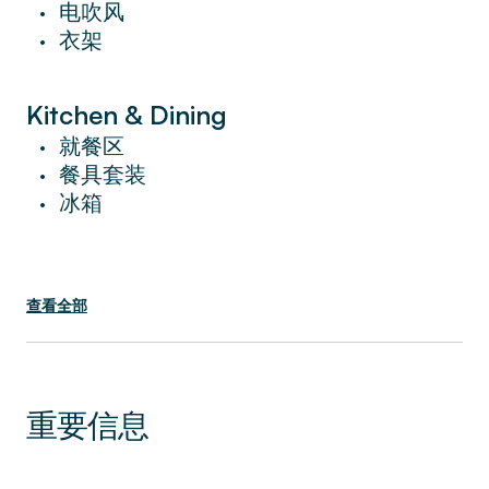
电吹风
•
高档度假公寓适合家庭或大群朋友入住，这个
衣架
•
迷人的空间将让您感到宾至如归。
Kitchen & Dining
就餐区
•
餐具套装
•
冰箱
•
查看全部
重要信息