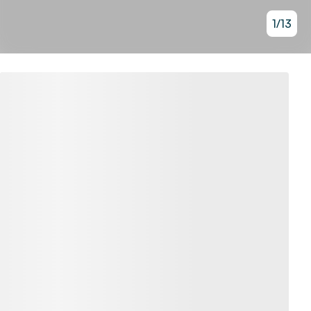
1
/
13