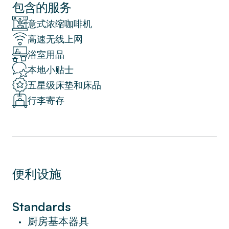
里纳斯购物中心（5分钟），魔术喷泉（10分
包含的服务
钟）和现代艺术博物馆（15分钟）。巴士沿着
意式浓缩咖啡机
街道行驶，Hostafranc地铁站就在街上（2分
高速无线上网
钟）。
浴室用品
受装饰艺术风格的启发，我们的当地室内设计
本地小贴士
师将经典与现代风格相结合，营造出现代舒适
五星级床垫和床品
的空间，带来别致的魅力。复古家具，柔和的
行李寄存
灰色和柔和的色调以及大型落地窗使这间迷人
的公寓更加舒适。豪华的卧室装饰着干净的线
条和宽大的枕头，让您沉浸在睡眠中。设备齐
全的厨房拥有准备盛宴所需的一切。高级设施
包括免费WiFi，有线电视，酒店床单和床单，
便利设施
豪华设施和Nespresso咖啡机。
这间舒适明亮的度假公寓非常适合情侣或小团
Standards
体入住，是探索巴塞罗那最佳景点的理想下榻
厨房基本器具
•
之地。