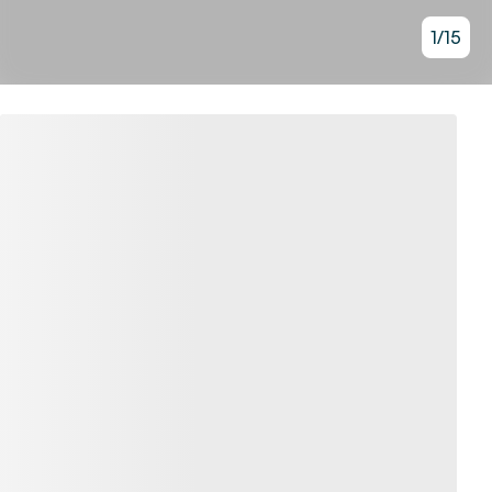
1
/
15