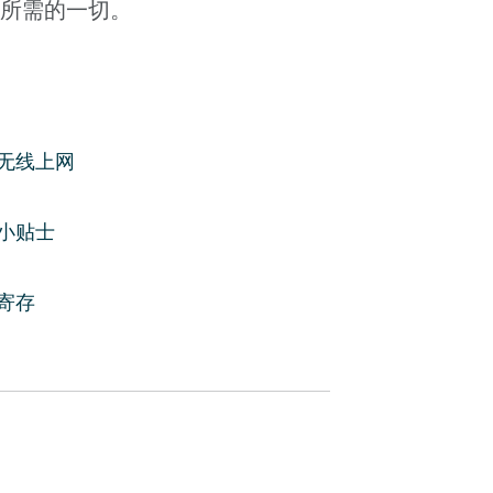
所需的一切。
等名人的住所。 這座典型的倫巴第
minioni 設計，完美體現了義大利的優
无线上网
路程。 您還會發現街道兩旁遍布高
小贴士
客或浪漫情侶度假，讓您在米蘭有
室公寓旨在讓您有賓至如歸的感
寄存
現代風格融為一體。 設備齊全的廚
習義大利烹飪技能所需的一切。
等名人的住所。 這座典型的倫巴第
minioni 設計，完美體現了義大利的優