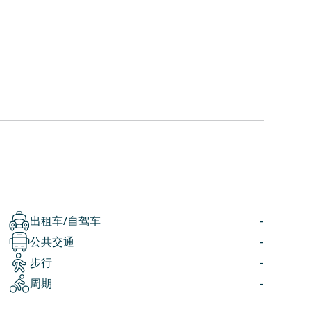
出租车/自驾车
-
公共交通
-
步行
-
周期
-