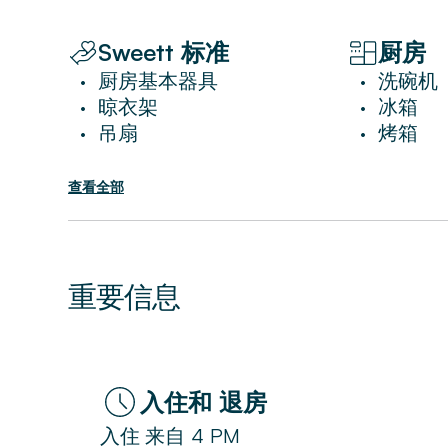
距離米蘭宏偉的 Duomo 大教堂僅幾分鐘
Sweett 标准
厨房
檔購物中心和別緻的咖啡館。
厨房基本器具
洗碗机
•
•
這間位於米蘭市中心的公寓非常適合單獨旅
晾衣架
冰箱
•
•
賓至如歸的感覺。
吊扇
烤箱
•
•
查看全部
重要信息
入住和 退房
入住
来自
4 PM