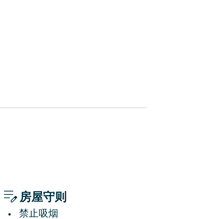
路程。 您還會發現街道兩旁遍布高
客或浪漫情侶度假，讓您在米蘭有
房屋守则
禁止吸烟
•