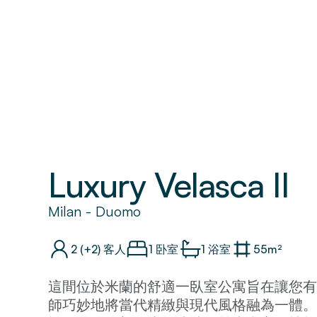
Luxury Velasca II
Milan
-
Duomo
2
(+2)
客人
1 卧室
1
浴室
55
m²
這間位於米蘭的舒適一臥室公寓旨在讓您有
師巧妙地將當代精緻與現代風格融為一體。