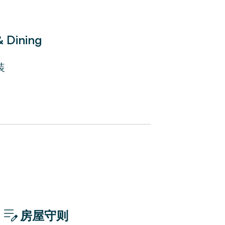
的廚房非常適合做飯，高品質的床
& Dining
標和公園。 不遠處，您會看到令
，展示其精美的建築。 在另一邊，您將抵達
装
，指引您前往著名的香榭麗舍大
觀止的杜樂麗花園 (Jardin
的盧浮宮博物館。
檔洗浴用品、酒店床和床單。
放鬆身心的理想場所。
房屋守则