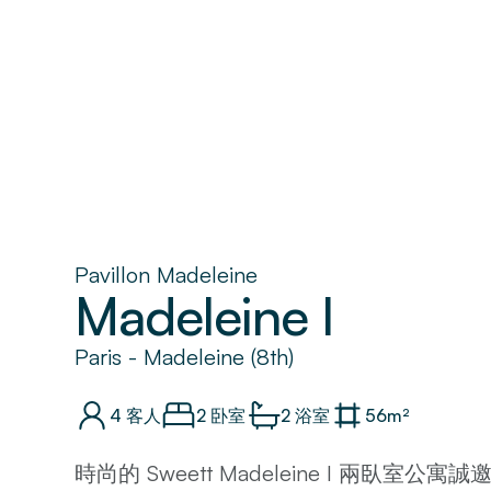
Pavillon Madeleine
Madeleine I
Paris
-
Madeleine (8th)
4
客人
2 卧室
2
浴室
56
m²
時尚的 Sweett Madeleine I 兩臥