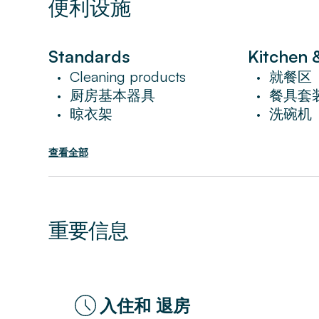
欣賞對細節和優雅家具的關注。 設備齊全
便利设施
墊確保您睡個好覺。
Standards
Kitchen 
在巴黎市中心，您將有幸參觀眾多著名的地
Cleaning products
就餐区
•
•
人驚嘆的Église de la Madeleine
厨房基本器具
餐具套
•
•
宏偉的協和廣場，那裡有一座高聳的方尖碑
晾衣架
洗碗机
•
•
道。 如果您願意多走幾步，您可以探索令人嘆為
des Tuileries)，它將帶您直接前往宏偉
查看全部
高級設施包括免費無線網絡、有線電視、高
重要信息
這間高檔度假公寓是遊覽當地景點一整天后
入住和 退房