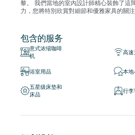
黎。 我們當地的室內設計師精心裝飾了這
力，您將特別欣賞對細節和優雅家具的關注
飯，高品質的床墊確保您睡個好覺。
包含的服务
在巴黎市中心，您將有幸參觀眾多著名的地
意式浓缩咖啡
人驚嘆的Église de la Madeleine
高速
机
宏偉的協和廣場，那裡有一座高聳的方尖碑
道。 如果您願意多走幾步，您可以探索令人嘆為
浴室用品
本地
des Tuileries)，它將帶您直接前往宏偉
五星级床垫和
行李
床品
高級設施包括免費無線網絡、有線電視、高
這間高檔度假公寓是遊覽當地景點一整天后
Sweett Madeleine I 兩臥室公寓誠
當地的室內設計師精心裝飾了這間迷人的兩