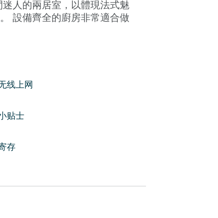
間迷人的兩居室，以體現法式魅
。 設備齊全的廚房非常適合做
標和公園。 不遠處，您會看到令
，展示其精美的建築。 在另一邊，您將抵達
无线上网
，指引您前往著名的香榭麗舍大
觀止的杜樂麗花園 (Jardin
小贴士
的盧浮宮博物館。
寄存
檔洗浴用品、酒店床和床單。
放鬆身心的理想場所。時尚的
邀您像真正的巴黎人一樣體驗巴黎。 我們
居室，以體現法式魅力，您將特別