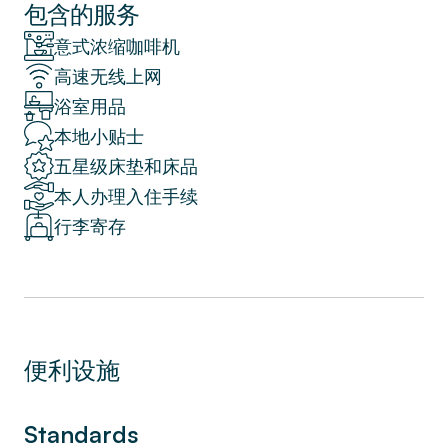
凸显了巴黎十五区的迷人魅力，营造出温馨雅
包含的服务
致的氛围。
意式浓缩咖啡机
高速无线上网
浴室用品
本地小贴士
五星级床垫和床品
本人办理入住手续
行李寄存
便利设施
Standards