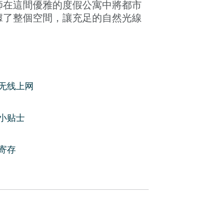
師在這間優雅的度假公寓中將都市
據了整個空間，讓充足的自然光線
息。 設備齊全的小廚房擁有您在室
，擁有多家宜人的餐廳和青翠的公
ersailles 會議中心的便利，而寧靜的
无线上网
fra 公園為該地區增添了輕鬆的氛圍。 此
遙，讓您可以一窺這座城市的迷人
小贴士
店床和床單、豪華洗浴用品和
寄存
供地道的巴黎生活品味。Brune
，完美地反映了其位於第十四區的社區的
間優雅的度假公寓中將都市時尚與