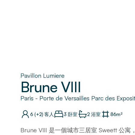
Pavillon Lumiere
Brune VIII
Paris
-
Porte de Versailles Parc des Exposit
6
(+2)
客人
3 卧室
2
浴室
86
m²
Brune VIII 是一個城市三居室 Sweet