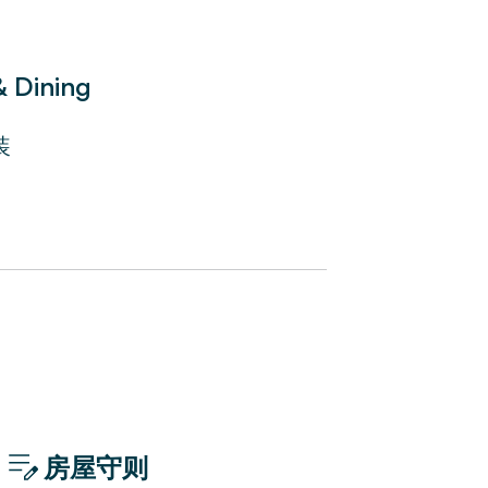
個空間，讓充足的自然光線進入。
備齊全的小廚房擁有您在室內用餐
& Dining
，擁有多家宜人的餐廳和青翠的公
ersailles 會議中心的便利，而寧靜的
装
fra 公園為該地區增添了輕鬆的氛圍。 此
遙，讓您可以一窺這座城市的迷人
店床和床單、豪華洗浴用品和
提供地道的巴黎生活品味。
房屋守则