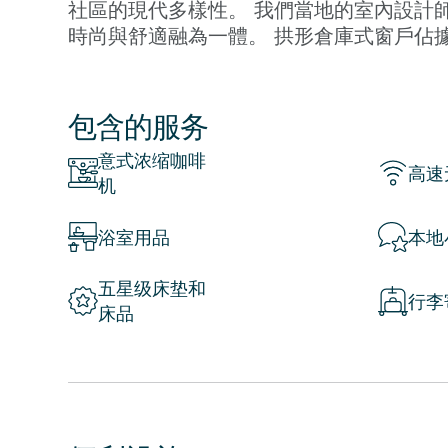
社區的現代多樣性。 我們當地的室內設計
時尚與舒適融為一體。 拱形倉庫式窗戶佔
進入。 木製家具和古董裝飾增添了復古氣
內用餐所需的一切。
包含的服务
第十四區坐落在巴黎的住宅區和商業區之間
意式浓缩咖啡
園。 您還可以享受靠近 Expo Porte De V
高速
机
Park Square du Serment de Kou
外，著名的巴黎地下墓穴距離酒店僅幾步之
浴室用品
本地
歷史。
五星级床垫和
高級設施包括免費無線網絡、有線電視、酒
行李
床品
Nespresso 咖啡機。
這間獨特的公寓非常適合家庭或團體入住，提
VIII 是一個城市三居室 Sweett 公寓
現代多樣性。 我們當地的室內設計師在這