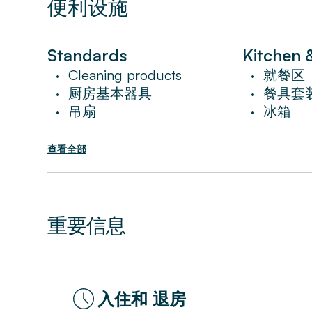
舒適融為一體。 拱形倉庫式窗戶佔據了整
便利设施
木製家具和古董裝飾增添了復古氣息。 設
所需的一切。
Standards
Kitchen 
第十四區坐落在巴黎的住宅區和商業區之間
Cleaning products
就餐区
•
•
園。 您還可以享受靠近 Expo Porte De V
厨房基本器具
餐具套
•
•
Park Square du Serment de Kou
吊扇
冰箱
•
•
外，著名的巴黎地下墓穴距離酒店僅幾步之
歷史。
查看全部
高級設施包括免費無線網絡、有線電視、酒
Nespresso 咖啡機。
重要信息
這間獨特的公寓非常適合家庭或團體入住，
入住和 退房