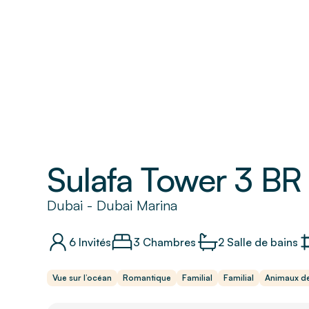
Sulafa Tower 3 BR
Dubai
-
Dubai Marina
6
Invités
3 Chambres
2
Salle de bains
Vue sur l’océan
Romantique
Familial
Familial
Animaux d