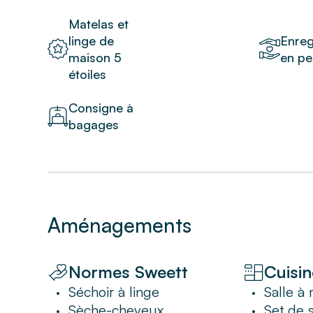
Matelas et
linge de
Enreg
maison 5
en pe
étoiles
Consigne à
bagages
Aménagements
Normes Sweett
Cuisin
Séchoir à linge
Salle à
•
•
Sèche-cheveux
Set de 
•
•