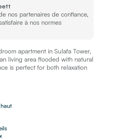
eett
 de nos partenaires de confiance,
atisfaire à nos normes
bedroom apartment in Sulafa Tower,
n living area flooded with natural
nce is perfect for both relaxation
hen features high-end appliances
ntly designed bedrooms include a
sidents enjoy premium amenities,
 and 24-hour concierge service.
 haut
aurants, cafes, and the
ent offers the ultimate urban
r neighborhoods.
ils
x