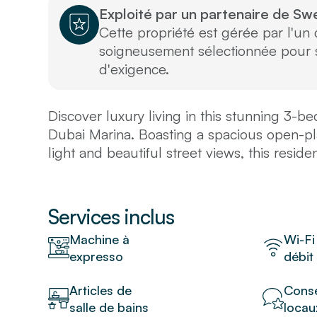
Exploité par un partenaire de Sw
Cette propriété est gérée par l'un
soigneusement sélectionnée pour s
d'exigence.
Discover luxury living in this stunning 3-
Dubai Marina. Boasting a spacious open-pla
light and beautiful street views, this reside
and entertaining. The modern gourmet kitc
and ample counter space, while the elega
master suite with an en-suite bathroom. Re
Services inclus
including a swimming pool, fitness center,
Machine à
Wi-Fi
Ideally located just steps from vibrant rest
expresso
débit
picturesque marina promenade, this apartm
retreat in one of Dubai's most sought-afte
Articles de
Conse
salle de bains
locau