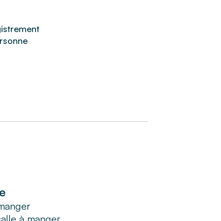
istrement
rsonne
e
 manger
salle à manger