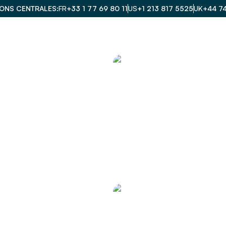
IONS CENTRALES
FR
+33 1 77 69 80 11
US
+1 213 817 5525
UK
+44 7