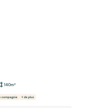
140
m²
e compagnie
+ de plus