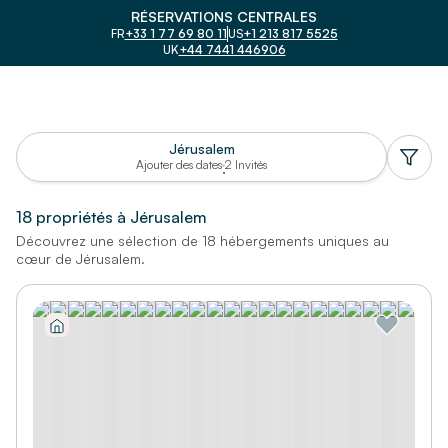
RÉSERVATIONS CENTRALES
FR
+33 1 77 69 80 11
US
+1 213 817 5525
UK
+44 7441 446906
Jérusalem
Ajouter des dates
2 Invités
·
18 propriétés à Jérusalem
Découvrez une sélection de 18 hébergements uniques au
jerusalem
cœur de Jérusalem.
Arrivée
Départ
2 Clients