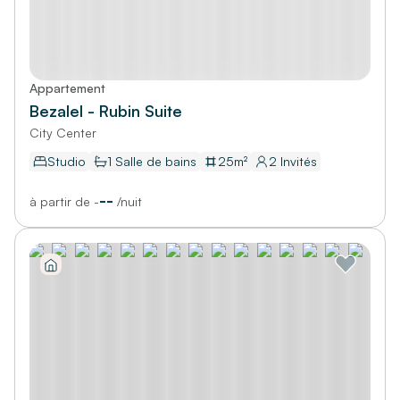
Rechercher
Appartement
Bezalel - Rubin Suite
City Center
Studio
1
Salle de bains
25
m²
2
Invités
--
à partir de
-
/
nuit