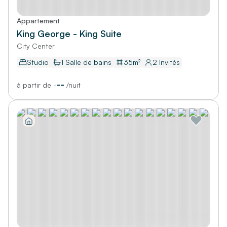
Appartement
King George - King Suite
City Center
Studio
1
Salle de bains
35
m²
2
Invités
--
à partir de
-
/
nuit