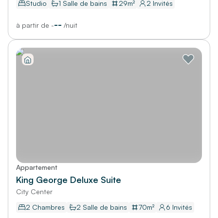
Studio
1
Salle de bains
29
m²
2
Invités
--
à partir de
-
/
nuit
Appartement
King George Deluxe Suite
City Center
2 Chambres
2
Salle de bains
70
m²
6
Invités