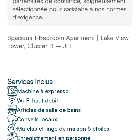
partenaires de confiance, soigneusement
sélectionnée pour satisfaire à nos normes
d'exigence.
Spacious 1-Bedroom Apartment | Lake View
Tower, Cluster B – JLT
Located in the heart of Jumeirah Lake
Towers, this bright and spacious 1-bedroom
apartment in Lake View Tower – Cluster B
Services inclus
offers comfortable urban living with serene
Machine à expresso
lake views and excellent connectivity.
Wi-Fi haut débit
Articles de salle de bains
Apartment Features:
Conseils locaux
Well-sized bedroom with built-in wardrobes
Matelas et linge de maison 5 étoiles
Enregistrement en personne