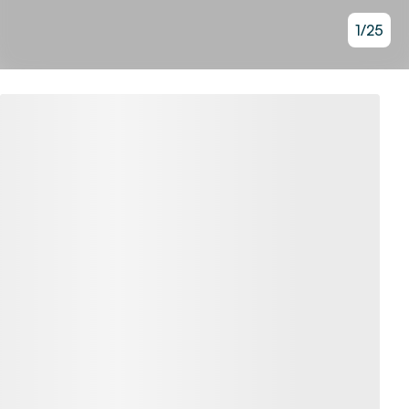
1
/
25