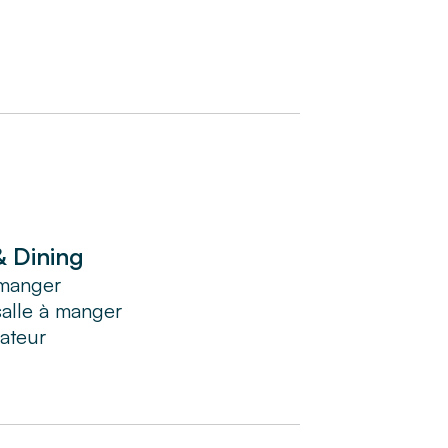
& Dining
 manger
salle à manger
rateur