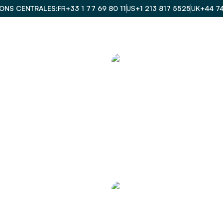
IONS CENTRALES
FR
+33 1 77 69 80 11
US
+1 213 817 5525
UK
+44 7