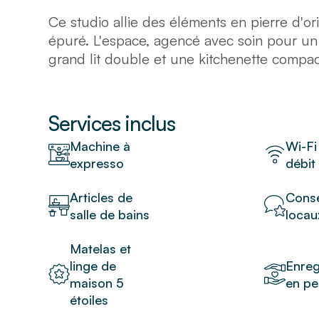
Ce studio allie des éléments en pierre d'o
épuré. L'espace, agencé avec soin pour un
grand lit double et une kitchenette compa
simplifiée. Un décor raffiné et une palette
le caractère du 15e arrondissement, créant 
accueillante.
Services inclus
Machine à
Wi-Fi
expresso
débit
Articles de
Conse
salle de bains
locau
Matelas et
linge de
Enreg
maison 5
en pe
étoiles