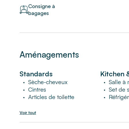
Consigne à
bagages
Aménagements
Standards
Kitchen 
Sèche-cheveux
Salle à
•
•
Cintres
Set de 
•
•
Articles de toilette
Réfrigé
•
•
Voir tout