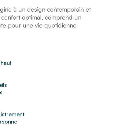
rigine à un design contemporain et
 confort optimal, comprend un
cte pour une vie quotidienne
 de couleurs harmonieuse reflètent
une oasis parisienne sereine et
 haut
ils
x
istrement
rsonne